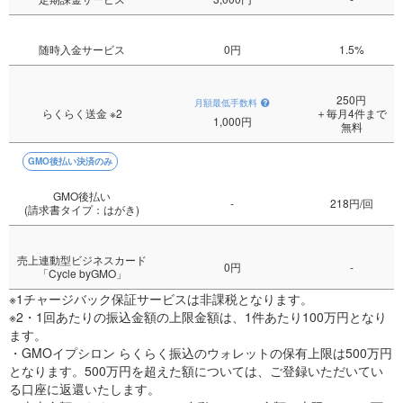
随時入金サービス
0円
1.5%
250円
月額最低手数料
らくらく送金
※2
＋毎月4件まで
1,000円
無料
GMO後払い決済のみ
GMO後払い
-
218円/回
(請求書タイプ：はがき)
売上連動型ビジネスカード
0円
-
「Cycle byGMO」
※1チャージバック保証サービスは非課税となります。
※2・1回あたりの振込金額の上限金額は、1件あたり100万円となり
ます。
・GMOイプシロン らくらく振込のウォレットの保有上限は500万円
となります。500万円を超えた額については、ご登録いただいてい
る口座に返還いたします。