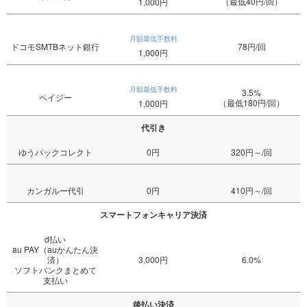
（最低40円/回）
1,000円
月額最低手数料
ドコモSMTBネット銀行
78円/回
1,000円
月額最低手数料
3.5%
ペイジー
（最低180円/回）
1,000円
代引き
ゆうパックコレクト
0円
320円～/回
カンガルー代引
0円
410円～/回
スマートフォンキャリア決済
d払い
au PAY（auかんたん決
済）
3,000円
6.0%
ソフトバンクまとめて
支払い
後払い決済