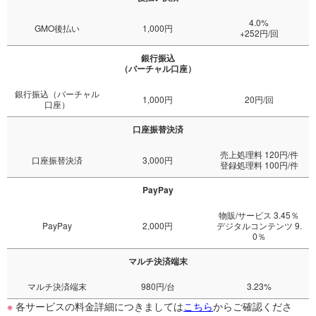
4.0%
GMO後払い
1,000円
+252円/回
銀行振込
（バーチャル口座）
銀行振込（バーチャル
1,000円
20円/回
口座）
口座振替決済
売上処理料 120円/件
口座振替決済
3,000円
登録処理料 100円/件
PayPay
物販/サービス 3.45％
PayPay
2,000円
デジタルコンテンツ 9.
0％
マルチ決済端末
マルチ決済端末
980円/台
3.23%
※
各サービスの料金詳細につきましては
こちら
からご確認くださ