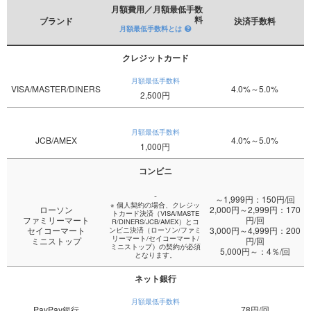
月額費用／月額最低手数
料
ブランド
決済手数料
月額最低手数料とは
クレジットカード
月額最低手数料
VISA/MASTER/DINERS
4.0%～5.0%
2,500円
月額最低手数料
JCB/AMEX
4.0%～5.0%
1,000円
コンビニ
-
～1,999円：150円/回
※ 個人契約の場合、クレジッ
ローソン
2,000円～2,999円：170
トカード決済（VISA/MASTE
ファミリーマート
円/回
R/DINERS/JCB/AMEX）とコ
セイコーマート
3,000円～4,999円：200
ンビニ決済（ローソン/ファミ
リーマート/セイコーマート/
ミニストップ
円/回
ミニストップ）の契約が必須
5,000円～：4％/回
となります。
ネット銀行
月額最低手数料
PayPay銀行
78円/回