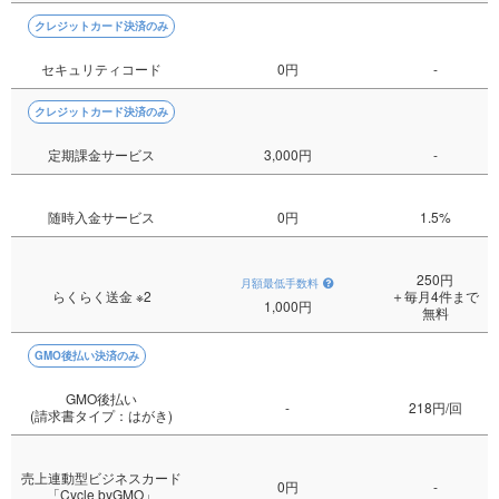
クレジットカード決済のみ
セキュリティコード
0円
-
クレジットカード決済のみ
定期課金サービス
3,000円
-
随時入金サービス
0円
1.5%
250円
月額最低手数料
らくらく送金
※2
＋毎月4件まで
1,000円
無料
GMO後払い決済のみ
GMO後払い
-
218円/回
(請求書タイプ：はがき)
売上連動型ビジネスカード
0円
-
「Cycle byGMO」