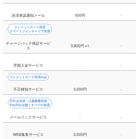
決済承認通知メール
500円
-
クレジットカード決済
スマートフォンキャリア決済
チャージバック保証サービ
3,900円
※1
-
ス
早期入金サービス
-
-
クレジットカード決済のみ
不正検知サービス
3,000円
-
代引き決済・口座振替決済・
PayPayを除くすべての決済
メールリンクサービス
-
-
WEB集客サービス
3,000円
-