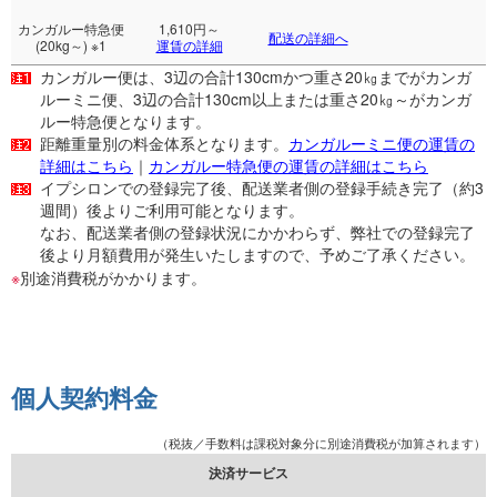
カンガルー特急便
1,610円～
配送の詳細へ
(20kg～)
※1
運賃の詳細
カンガルー便は、3辺の合計130cmかつ重さ20㎏までがカンガ
ルーミニ便、3辺の合計130cm以上または重さ20㎏～がカンガ
ルー特急便となります。
距離重量別の料金体系となります。
カンガルーミニ便の運賃の
詳細はこちら
｜
カンガルー特急便の運賃の詳細はこちら
イプシロンでの登録完了後、配送業者側の登録手続き完了（約3
週間）後よりご利用可能となります。
なお、配送業者側の登録状況にかかわらず、弊社での登録完了
後より月額費用が発生いたしますので、予めご了承ください。
※
別途消費税がかかります。
個人契約料金
（税抜／手数料は課税対象分に別途消費税が加算されます）
決済サービス