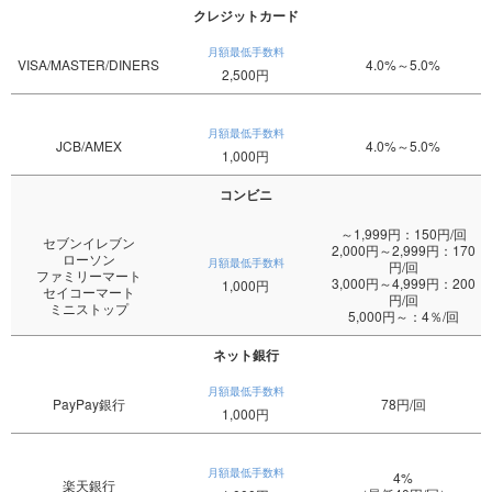
クレジットカード
月額最低手数料
VISA/MASTER/DINERS
4.0%～5.0%
2,500円
月額最低手数料
JCB/AMEX
4.0%～5.0%
1,000円
コンビニ
～1,999円：150円/回
セブンイレブン
2,000円～2,999円：170
ローソン
月額最低手数料
円/回
ファミリーマート
3,000円～4,999円：200
1,000円
セイコーマート
円/回
ミニストップ
5,000円～：4％/回
ネット銀行
月額最低手数料
PayPay銀行
78円/回
1,000円
月額最低手数料
4%
楽天銀行