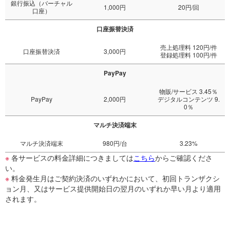
銀行振込（バーチャル
1,000円
20円/回
口座）
口座振替決済
売上処理料 120円/件
口座振替決済
3,000円
登録処理料 100円/件
PayPay
物販/サービス 3.45％
PayPay
2,000円
デジタルコンテンツ 9.
0％
マルチ決済端末
マルチ決済端末
980円/台
3.23%
※
各サービスの料金詳細につきましては
こちら
からご確認くださ
い。
※
料金発生月はご契約決済のいずれかにおいて、初回トランザクシ
ョン月、又はサービス提供開始日の翌月のいずれか早い月より適用
されます。