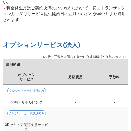
い。
※
料金発生月はご契約決済のいずれかにおいて、初回トランザクシ
ョン月、又はサービス提供開始日の翌月のいずれか早い月より適用
されます。
オプションサービス(法人)
（税抜／手数料は課税対象分に別途消費税が加算されます）
適用範囲
オプション
月額費用
手数料
サービス
クレジットカード決済のみ
分割・リボルビング
-
-
クレジットカード決済のみ
3Dセキュア認証支援サービ
-
-
ス