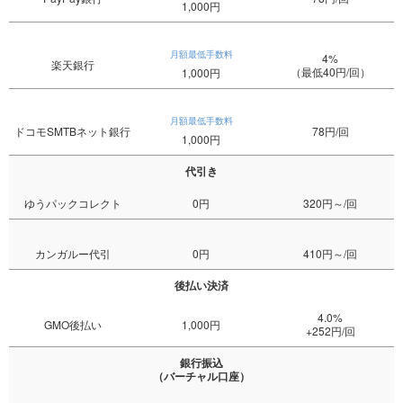
1,000円
月額最低手数料
4%
楽天銀行
（最低40円/回）
1,000円
月額最低手数料
ドコモSMTBネット銀行
78円/回
1,000円
代引き
ゆうパックコレクト
0円
320円～/回
カンガルー代引
0円
410円～/回
後払い決済
4.0%
GMO後払い
1,000円
+252円/回
銀行振込
（バーチャル口座）