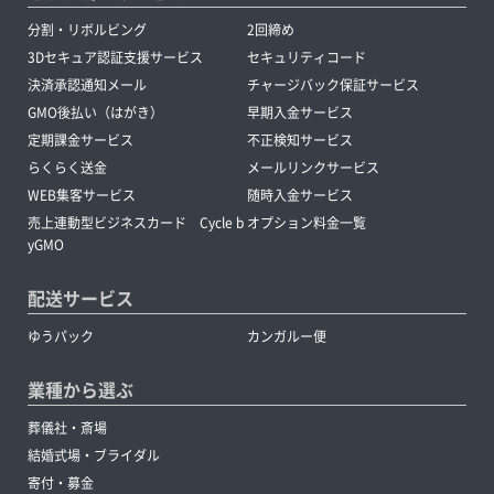
分割・リボルビング
2回締め
3Dセキュア認証支援サービス
セキュリティコード
決済承認通知メール
チャージバック保証サービス
GMO後払い（はがき）
早期入金サービス
定期課金サービス
不正検知サービス
らくらく送金
メールリンクサービス
WEB集客サービス
随時入金サービス
売上連動型ビジネスカード Cycle b
オプション料金一覧
yGMO
配送サービス
ゆうパック
カンガルー便
業種から選ぶ
葬儀社・斎場
結婚式場・ブライダル
寄付・募金