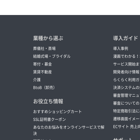
業種から選ぶ
導入ガイド
葬儀社・斎場
導入事例
結婚式場・ブライダル
漫画でわかる！
寄付・募金
サービス開始ま
賃貸不動産
開発者向け情報
介護
らくらく利用ガ
BtoB（卸売）
決済システムの
審査管理マニュ
お役立ち情報
審査についての
特定商取引法に
おすすめショッピングカート
遷移画面イメー
SSL証明書クーポン
ECサイト 売上
あなたのお悩みをオンラインサービスで解
決