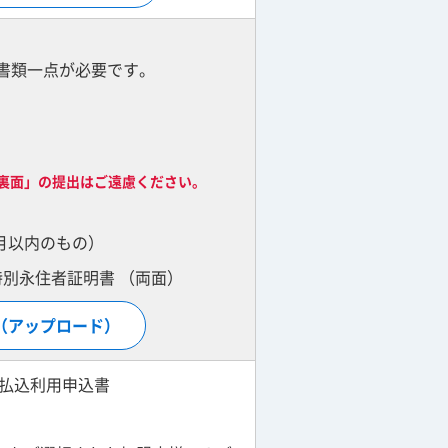
書類一点が必要です。
）
裏面」の提出はご遠慮ください。
月以内のもの）
特別永住者証明書 （両面）
（アップロード）
動払込利用申込書