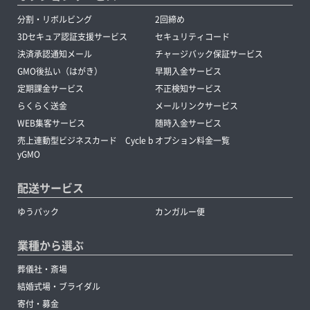
分割・リボルビング
2回締め
3Dセキュア認証支援サービス
セキュリティコード
決済承認通知メール
チャージバック保証サービス
GMO後払い（はがき）
早期入金サービス
定期課金サービス
不正検知サービス
らくらく送金
メールリンクサービス
WEB集客サービス
随時入金サービス
売上連動型ビジネスカード Cycle b
オプション料金一覧
yGMO
配送サービス
ゆうパック
カンガルー便
業種から選ぶ
葬儀社・斎場
結婚式場・ブライダル
寄付・募金