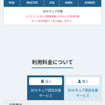
VISA
MASTER
JCB
AMEX
DINERS
3Dセキュア対象
※パスワードなどの登録有無にかかわらず決済可能
カード会社判断で「本人認証」を行う。
利用料金について
法人
個人
3Dセキュア認証支援
3Dセキュア認証支援
サービス
サービス
月額費用