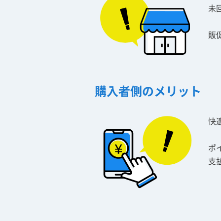
未
販
購入者側のメリット
快
ポ
支