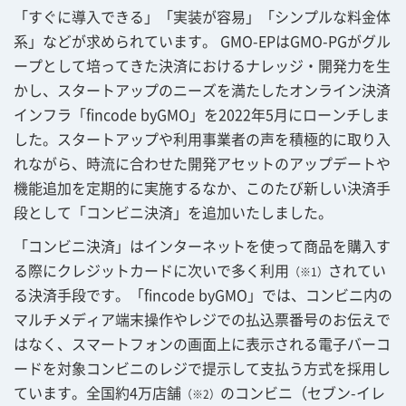
「すぐに導入できる」「実装が容易」「シンプルな料金体
系」などが求められています。 GMO-EPはGMO-PGがグル
ープとして培ってきた決済におけるナレッジ・開発力を生
かし、スタートアップのニーズを満たしたオンライン決済
インフラ「fincode byGMO」を2022年5月にローンチしま
した。スタートアップや利用事業者の声を積極的に取り入
れながら、時流に合わせた開発アセットのアップデートや
機能追加を定期的に実施するなか、このたび新しい決済手
段として「コンビニ決済」を追加いたしました。
「コンビニ決済」はインターネットを使って商品を購入す
る際にクレジットカードに次いで多く利用
されてい
（※1）
る決済手段です。「fincode byGMO」では、コンビニ内の
マルチメディア端末操作やレジでの払込票番号のお伝えで
はなく、スマートフォンの画面上に表示される電子バーコ
ードを対象コンビニのレジで提示して支払う方式を採用し
ています。全国約4万店舗
のコンビニ（セブン-イレ
（※2）