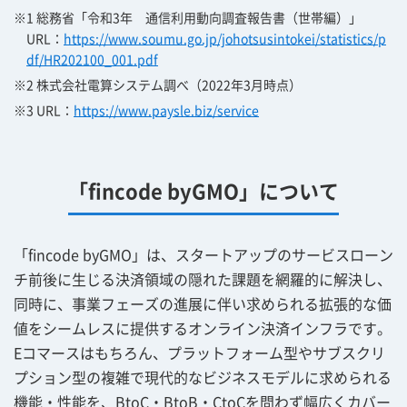
※1 総務省「令和3年 通信利用動向調査報告書（世帯編）」
URL：
https://www.soumu.go.jp/johotsusintokei/statistics/p
df/HR202100_001.pdf
※2 株式会社電算システム調べ（2022年3月時点）
※3 URL：
https://www.paysle.biz/service
「fincode byGMO」について
「fincode byGMO」は、スタートアップのサービスローン
チ前後に生じる決済領域の隠れた課題を網羅的に解決し、
同時に、事業フェーズの進展に伴い求められる拡張的な価
値をシームレスに提供するオンライン決済インフラです。
Eコマースはもちろん、プラットフォーム型やサブスクリ
プション型の複雑で現代的なビジネスモデルに求められる
機能・性能を、BtoC・BtoB・CtoCを問わず幅広くカバー