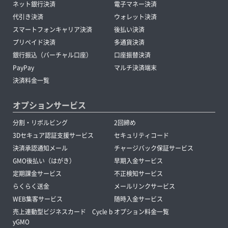
ネット銀行決済
電子マネー決済
代引き決済
ウォレット決済
スマートフォンキャリア決済
後払い決済
プリペイド決済
多通貨決済
銀行振込（バーチャル口座）
口座振替決済
PayPay
マルチ決済端末
決済料金一覧
オプションサービス
分割・リボルビング
2回締め
3Dセキュア認証支援サービス
セキュリティコード
決済承認通知メール
チャージバック保証サービス
GMO後払い（はがき）
早期入金サービス
定期課金サービス
不正検知サービス
らくらく送金
メールリンクサービス
WEB集客サービス
随時入金サービス
売上連動型ビジネスカード Cycle b
オプション料金一覧
yGMO