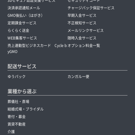
3Dセキュア認証支援サービス
セキュリティコード
決済承認通知メール
チャージバック保証サービス
GMO後払い（はがき）
早期入金サービス
定期課金サービス
不正検知サービス
らくらく送金
メールリンクサービス
WEB集客サービス
随時入金サービス
売上連動型ビジネスカード Cycle b
オプション料金一覧
yGMO
配送サービス
ゆうパック
カンガルー便
業種から選ぶ
葬儀社・斎場
結婚式場・ブライダル
寄付・募金
賃貸不動産
介護